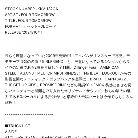
STOCK NUMBER : KKV-182CA
ARTIST : FOUR TOMORROW
TITLE : FOUR TOMORROW
FORMAT : カセット+DLコード
RELEASE :2024/10/11
--------------------------
長らく廃盤になっていた2009年発売の1stアルバムがリマスターで再発。デ
モテープ収録の名曲「GIRLFRIEND」と、廃盤になっているシングルからラ
イヴの定番である2曲を再録した全11曲。Dillinger Four、AMERICAN
STEEL、AGAINST ME!、CRIMPSHRINEなど、No IDEA／LOOKOUTからの
影響全開なメロディック・ポップパンクを基調に、BRAID、CAP’N JAZZ、
THE GET UP KIDS、PROMISE RINGなどの所謂90's EMOを彷彿とさせる切
ないメロディーと展開を取り入れたオリジナル・サウンド。彼らの最大の魅
力である3ボーカルによる掛け合いと怒涛の大合唱パートは今作でももちろん
炸裂！
--------------------------
■TRUCK LIST
A SIDE
A1.There're So Much Fuckin' Coffee Shop,No Guiness Beer