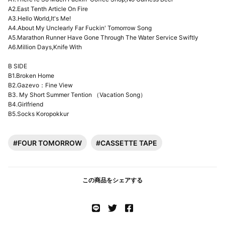
A2.East Tenth Article On Fire
A3.Hello World,It's Me!
A4.About My Unclearly Far Fuckin' Tomorrow Song
A5.Marathon Runner Have Gone Through The Water Service Swiftly
A6.Million Days,Knife With
B SIDE
B1.Broken Home
B2.Gazevo：Fine View
B3. My Short Summer Tention （Vacation Song）
B4.Girlfriend
B5.Socks Koropokkur
#FOUR TOMORROW
#CASSETTE TAPE
この商品をシェアする