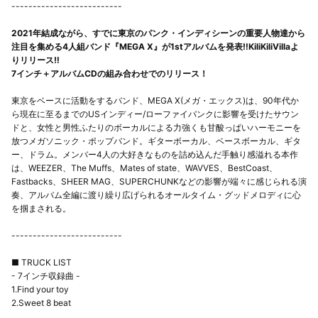
--------------------------
2021年結成ながら、すでに東京のパンク・インディシーンの重要人物達から
注目を集める4人組バンド『MEGA X』が1stアルバムを発表‼︎KiliKiliVillaよ
りリリース‼︎
7インチ＋アルバムCDの組み合わせでのリリース！
東京をベースに活動をするバンド、MEGA X(メガ・エックス)は、90年代か
ら現在に至るまでのUSインディー/ローファイパンクに影響を受けたサウン
ドと、女性と男性ふたりのボーカルによる力強くも甘酸っぱいハーモニーを
放つメガソニック・ポップバンド。ギターボーカル、ベースボーカル、ギタ
ー、ドラム。メンバー4人の大好きなものを詰め込んだ手触り感溢れる本作
は、WEEZER、The Muffs、Mates of state、WAVVES、BestCoast、
Fastbacks、SHEER MAG、SUPERCHUNKなどの影響が端々に感じられる演
奏、アルバム全編に渡り繰り広げられるオールタイム・グッドメロディに心
を掴まされる。
--------------------------
■ TRUCK LIST
- 7インチ収録曲 -
1.Find your toy
2.Sweet 8 beat