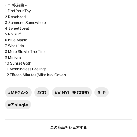
- CD収録曲 -
1 Find Your Toy
2 Deadhead
3 Someone Somewhere
4 Sweet8beat
5 No Surf
6 Blue Magic
7 What i do
8 More Slowly The Time
9 Minions
10 Sunset Goth
11 Meaningless Feelings
12 Fifteen Minutes(Mike krol Cover)
#MEGA-X
#CD
#VINYL RECORD
#LP
#7’ single
この商品をシェアする