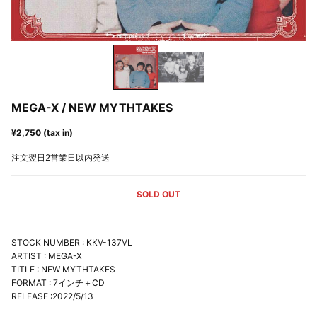
MEGA-X / NEW MYTHTAKES
¥2,750 (tax in)
注文翌日2営業日以内発送
SOLD OUT
STOCK NUMBER : KKV-137VL
ARTIST : MEGA-X
TITLE : NEW MYTHTAKES
FORMAT : 7インチ＋CD
RELEASE :2022/5/13