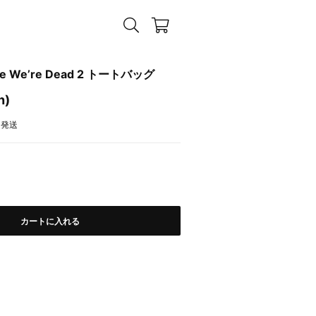
le We’re Dead 2 トートバッグ
n)
内発送
カートに入れる