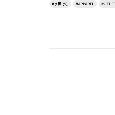
#水沢そら
#APPAREL
#OTHE