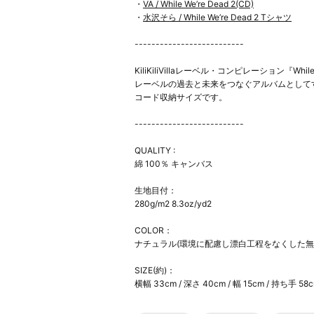
・
VA / While We’re Dead 2(CD)
・
水沢そら / While We’re Dead 2 Tシャツ
--------------------------
KiliKiliVillaレーベル・コンピレーション
レーベルの過去と未来をつなぐアルバムとして
コード収納サイズです。
--------------------------
QUALITY :
綿 100％ キャンバス
生地目付：
280g/m2 8.3oz/yd2
COLOR：
ナチュラル(環境に配慮し漂白工程をなくした無
SIZE(約)：
横幅 33cm / 深さ 40cm / 幅 15cm / 持ち手 58