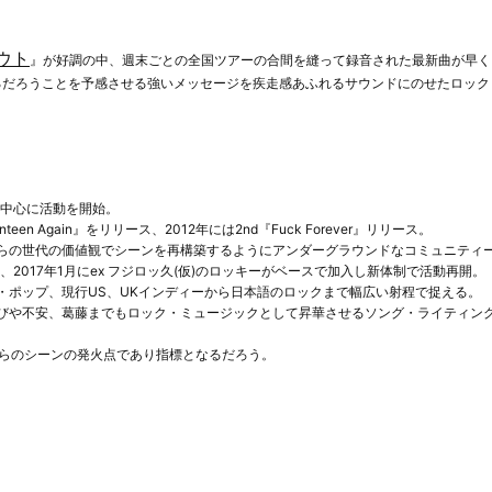
ウト
』が好調の中、週末ごとの全国ツアーの合間を縫って録音された最新曲が早く
なるだろうことを予感させる強いメッセージを疾走感あふれるサウンドにのせたロック
を中心に活動を開始。
venteen Again』をリリース、2012年には2nd『Fuck Forever』リリース。
らの世代の価値観でシーンを再構築するようにアンダーグラウンドなコミュニティ
、2017年1月にex フジロッ久(仮)のロッキーがベースで加入し新体制で活動再開。
・ポップ、現行US、UKインディーから日本語のロックまで幅広い射程で捉える。
びや不安、葛藤までもロック・ミュージックとして昇華させるソング・ライティン
これからのシーンの発火点であり指標となるだろう。