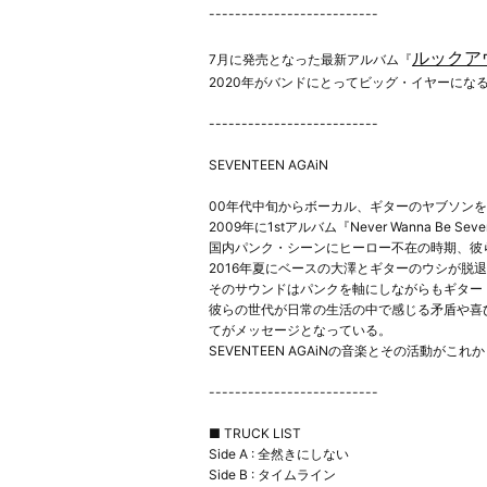
--------------------------
ルックア
7月に発売となった最新アルバム『
2020年がバンドにとってビッグ・イヤーに
--------------------------
SEVENTEEN AGAiN
00年代中旬からボーカル、ギターのヤブソン
2009年に1stアルバム『Never Wanna Be Se
国内パンク・シーンにヒーロー不在の時期、彼
2016年夏にベースの大澤とギターのウシが脱退
そのサウンドはパンクを軸にしながらもギター
彼らの世代が日常の生活の中で感じる矛盾や喜
てがメッセージとなっている。
SEVENTEEN AGAiNの音楽とその活動が
--------------------------
■ TRUCK LIST
Side A : 全然きにしない
Side B : タイムライン