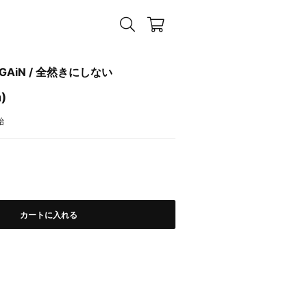
AGAiN / 全然きにしない
n)
始
カートに入れる