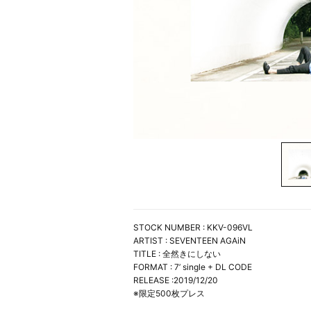
STOCK NUMBER : KKV-096VL
ARTIST : SEVENTEEN AGAiN
TITLE : 全然きにしない
FORMAT : 7’ single + DL CODE
RELEASE :2019/12/20
※限定500枚プレス