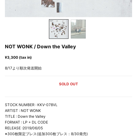
NOT WONK / Down the Valley
¥3,300 (tax in)
8/17より順次発送開始
SOLD OUT
STOCK NUMBER : KKV-078VL
ARTIST : NOT WONK
TITLE : Down the Valley
FORMAT : LP + DL CODE
RELEASE :2019/06/05
※300枚限定プレス(追加300枚プレス：8/30発売)