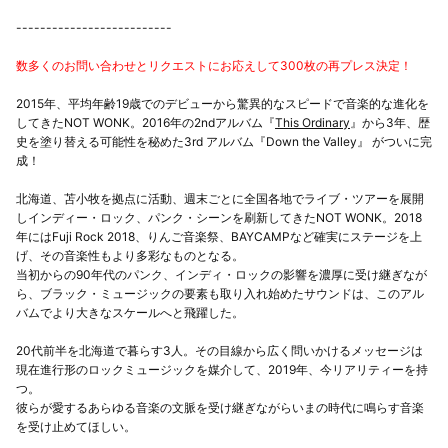
--------------------------
数多くのお問い合わせとリクエストにお応えして300枚の再プレス決定！
2015年、平均年齢19歳でのデビューから驚異的なスピードで音楽的な進化を
してきたNOT WONK。2016年の2ndアルバム『
This Ordinary
』から3年、歴
史を塗り替える可能性を秘めた3rd アルバム『Down the Valley』 がついに完
成！
北海道、苫小牧を拠点に活動、週末ごとに全国各地でライブ・ツアーを展開
しインディー・ロック、パンク・シーンを刷新してきたNOT WONK。2018
年にはFuji Rock 2018、りんご音楽祭、BAYCAMPなど確実にステージを上
げ、その音楽性もより多彩なものとなる。
当初からの90年代のパンク、インディ・ロックの影響を濃厚に受け継ぎなが
ら、ブラック・ミュージックの要素も取り入れ始めたサウンドは、このアル
バムでより大きなスケールへと飛躍した。
20代前半を北海道で暮らす3人。その目線から広く問いかけるメッセージは
現在進行形のロックミュージックを媒介して、2019年、今リアリティーを持
つ。
彼らが愛するあらゆる音楽の文脈を受け継ぎながらいまの時代に鳴らす音楽
を受け止めてほしい。