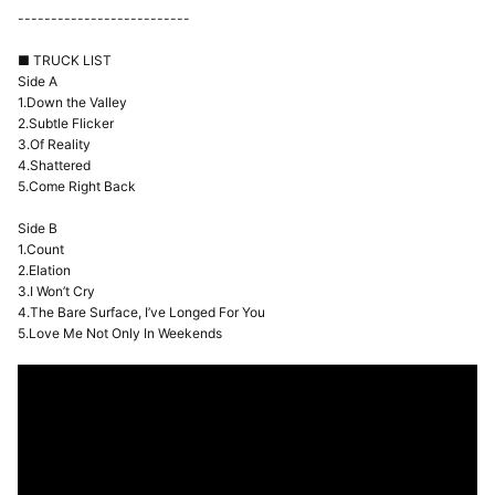
--------------------------
■ TRUCK LIST
Side A
1.Down the Valley
2.Subtle Flicker
3.Of Reality
4.Shattered
5.Come Right Back
Side B
1.Count
2.Elation
3.I Won’t Cry
4.The Bare Surface, I’ve Longed For You
5.Love Me Not Only In Weekends