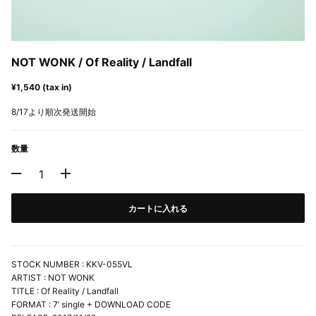
NOT WONK / Of Reality / Landfall
¥1,540 (tax in)
8/17より順次発送開始
数量
カートに入れる
STOCK NUMBER : KKV-055VL
ARTIST : NOT WONK
TITLE : Of Reality / Landfall
FORMAT : 7’ single + DOWNLOAD CODE