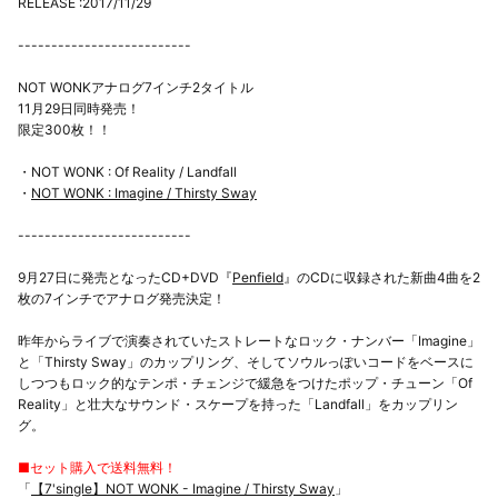
RELEASE :2017/11/29
--------------------------
NOT WONKアナログ7インチ2タイトル
11月29日同時発売！
限定300枚！！
・NOT WONK : Of Reality / Landfall
・
NOT WONK : Imagine / Thirsty Sway
--------------------------
9月27日に発売となったCD+DVD『
Penfield
』のCDに収録された新曲4曲を2
枚の7インチでアナログ発売決定！
昨年からライブで演奏されていたストレートなロック・ナンバー「Imagine」
と「Thirsty Sway」のカップリング、そしてソウルっぽいコードをベースに
しつつもロック的なテンポ・チェンジで緩急をつけたポップ・チューン「Of
Reality」と壮大なサウンド・スケープを持った「Landfall」をカップリン
グ。
■セット購入で送料無料！
「
【7'single】NOT WONK - Imagine / Thirsty Sway
」